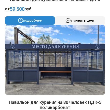
59 500
от
руб
подробнее
уточнить цену
Павильон для курения на 30 человек ПДК-5
поликарбонат