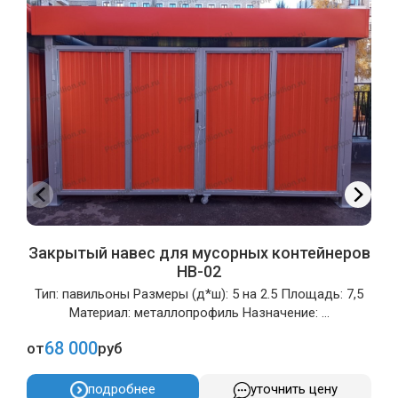
Закрытый навес для мусорных контейнеров
НВ-02
Тип: павильоны Размеры (д*ш): 5 на 2.5 Площадь: 7,5
Материал: металлопрофиль Назначение: ...
68 000
от
руб
о
подробнее
уточнить цену