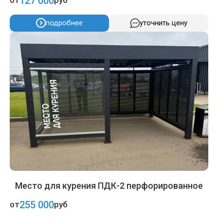
127 000
от
руб
подробнее
уточнить цену
Место для курения ПДК-2 перфорированное
255 000
от
руб