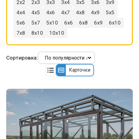
2x2
2x3
3x3
3x4
3x5
3x6
3x9
4x4
4x5
4x6
4x7
4x8
4x9
5x5
5x6
5x7
5x10
6x6
6x8
6x9
6x10
7x8
8x10
10x10
Сортировка:
Карточки