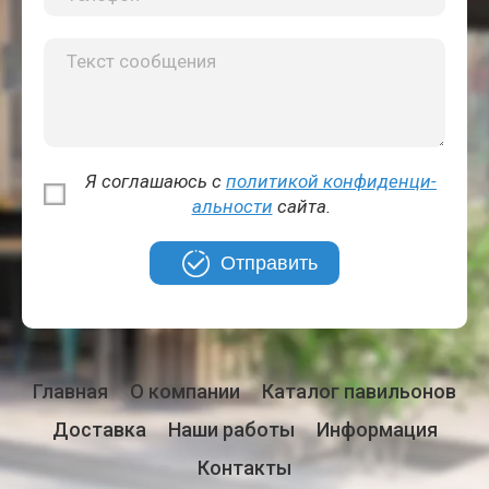
Я соглашаюсь с
политикой кон­фи­ден­ци­
аль­но­сти
сайта.
Отправить
Главная
О компании
Каталог павильонов
Доставка
Наши работы
Информация
Контакты