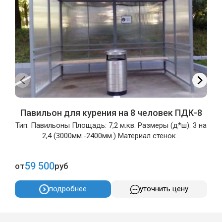
Павильон для курения на 8 человек ПДК-8
Тип: Павильоны Площадь: 7,2 м.кв. Размеры (д*ш): 3 на
2,4 (3000мм.-2400мм.) Материал стенок...
59 500
от
руб
о
подробнее
уточнить цену