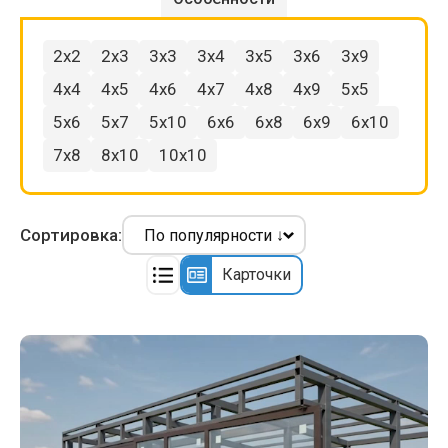
2x2
2x3
3x3
3x4
3x5
3x6
3x9
4x4
4x5
4x6
4x7
4x8
4x9
5x5
5x6
5x7
5x10
6x6
6x8
6x9
6x10
7x8
8x10
10x10
Сортировка:
Карточки