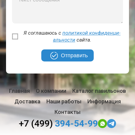
Я соглашаюсь с
политикой кон­фи­ден­ци­
аль­но­сти
сайта.
Отправить
Главная
О компании
Каталог павильонов
Доставка
Наши работы
Информация
Контакты
+7 (499)
394-54-99