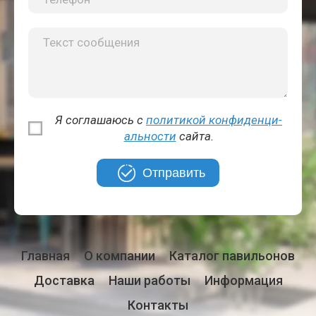
Я соглашаюсь с
политикой кон­фи­ден­ци­
аль­но­сти
сайта.
Отправить
Главная
О компании
Каталог павильонов
Доставка
Наши работы
Информация
Контакты